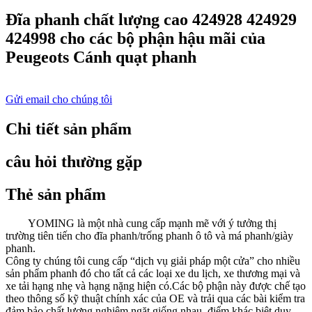
Đĩa phanh chất lượng cao 424928 424929
424998 cho các bộ phận hậu mãi của
Peugeots Cánh quạt phanh
Gửi email cho chúng tôi
Chi tiết sản phẩm
câu hỏi thường gặp
Thẻ sản phẩm
YOMING là một nhà cung cấp mạnh mẽ với ý tưởng thị
trường tiên tiến cho đĩa phanh/trống phanh ô tô và má phanh/giày
phanh.
Công ty chúng tôi cung cấp “dịch vụ giải pháp một cửa” cho nhiều
sản phẩm phanh đó cho tất cả các loại xe du lịch, xe thương mại và
xe tải hạng nhẹ và hạng nặng hiện có.Các bộ phận này được chế tạo
theo thông số kỹ thuật chính xác của OE và trải qua các bài kiểm tra
đảm bảo chất lượng nghiêm ngặt giống nhau, điểm khác biệt duy