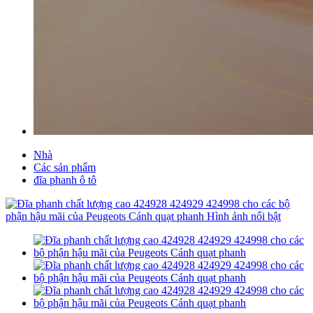
Nhà
Các sản phẩm
đĩa phanh ô tô