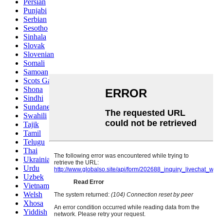
Persian
Punjabi
Serbian
Sesotho
Sinhala
Slovak
Slovenian
Somali
Samoan
Scots Gaelic
Shona
Sindhi
Sundanese
Swahili
Tajik
Tamil
Telugu
Thai
Ukrainian
Urdu
Uzbek
Vietnamese
Welsh
Xhosa
Yiddish