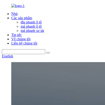
Nhà
Các sản phẩm
đĩa phanh ô tô
má phanh ô tô
má phanh xe tải
Tin tức
Về chúng tôi
Liên hệ chúng tôi
English