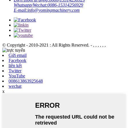
Whatsapp/Wechat:
0086-15314256929
E-mail:
info@yomingmachinery.com
© Copyright - 2010-2021 : All Rights Reserved.
- , , , , , ,
Gửi email
Facebook
liên kết
Twitter
YouTube
008613863925648
wechat
x