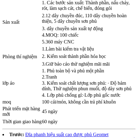
1. Các bước sản xuất: Thành phần, nấu chảy,
rót, làm sạch cát, chế biến, đóng gói
2.12 dây chuyền đúc, 110 dây chuyền hoàn
thiện, 5 dây chuyền sơn phủ
Sản xuất
3. dây chuyền sản xuất tự động
4.MOQ: 100 chiếc
5.360 máy CNC
1.Làm bài kiểm tra vật liệu
2. Kiểm soát thành phần hóa học
Phòng thí nghiệm
3.Giữ báo cáo thử nghiệm mãi mãi
1. Phủ toàn bộ và phủ một phần
2.Tranh
lớp áo
3. Kiểm soát chất lượng sơn phủ: · Độ bám
dính, Thử nghiệm phun muối, độ dày sơn phủ
4. Lớp phủ chống gỉ:·Lớp phủ gốc nước
moq
100 cái/món, không cần trả phí khuôn
Phát triển mặt hàng
45 ngày
mới
Thời gian giao hàng
60 ngày
Trước:
Đĩa phanh hiệu suất cao được phủ Geomet