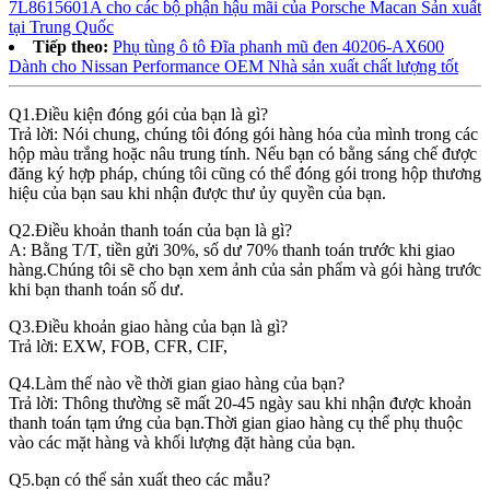
7L8615601A cho các bộ phận hậu mãi của Porsche Macan Sản xuất
tại Trung Quốc
Tiếp theo:
Phụ tùng ô tô Đĩa phanh mũ đen 40206-AX600
Dành cho Nissan Performance OEM Nhà sản xuất chất lượng tốt
Q1.Điều kiện đóng gói của bạn là gì?
Trả lời: Nói chung, chúng tôi đóng gói hàng hóa của mình trong các
hộp màu trắng hoặc nâu trung tính. Nếu bạn có bằng sáng chế được
đăng ký hợp pháp, chúng tôi cũng có thể đóng gói trong hộp thương
hiệu của bạn sau khi nhận được thư ủy quyền của bạn.
Q2.Điều khoản thanh toán của bạn là gì?
A: Bằng T/T, tiền gửi 30%, số dư 70% thanh toán trước khi giao
hàng.Chúng tôi sẽ cho bạn xem ảnh của sản phẩm và gói hàng trước
khi bạn thanh toán số dư.
Q3.Điều khoản giao hàng của bạn là gì?
Trả lời: EXW, FOB, CFR, CIF,
Q4.Làm thế nào về thời gian giao hàng của bạn?
Trả lời: Thông thường sẽ mất 20-45 ngày sau khi nhận được khoản
thanh toán tạm ứng của bạn.Thời gian giao hàng cụ thể phụ thuộc
vào các mặt hàng và khối lượng đặt hàng của bạn.
Q5.bạn có thể sản xuất theo các mẫu?