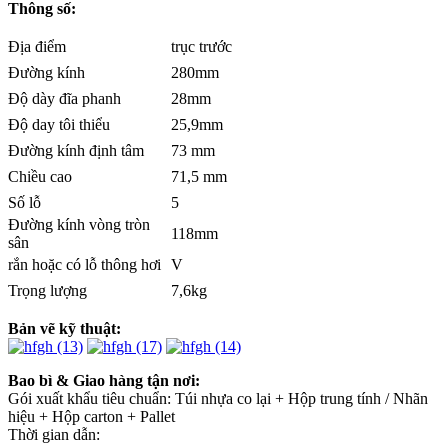
Thông số:
Địa điểm
trục trước
Đường kính
280mm
Độ dày đĩa phanh
28mm
Độ day tôi thiểu
25,9mm
Đường kính định tâm
73 mm
Chiều cao
71,5 mm
Số lỗ
5
Đường kính vòng tròn
118mm
sân
rắn hoặc có lỗ thông hơi
V
Trọng lượng
7,6kg
Bản vẽ kỹ thuật:
Bao bì & Giao hàng tận nơi:
Gói xuất khẩu tiêu chuẩn: Túi nhựa co lại + Hộp trung tính / Nhãn
hiệu + Hộp carton + Pallet
Thời gian dẫn: